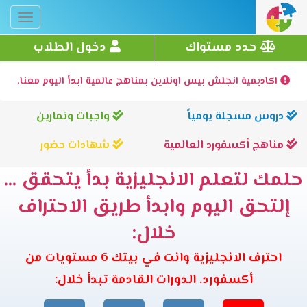
Toggle
gation
حدد مستواك
دخول الطلاب
اكاديمية انجلش بيس اونلاين بمناهج عالمية ابدأ اليوم معنا.
دروس مسجلة يومياً
واجبات وتمارين
مناهج أكسفورد العالمية
شهادات حضور
حلمك لتعلم الانجليزية بدأ يتحقق ...
إلتحق اليوم وابدأ طريق الاحتراف
خلال:
احترف الانجليزية وانت في بيتك 6 مستويات من
أكسفورد. الدورات القادمة تبدأ خلال: