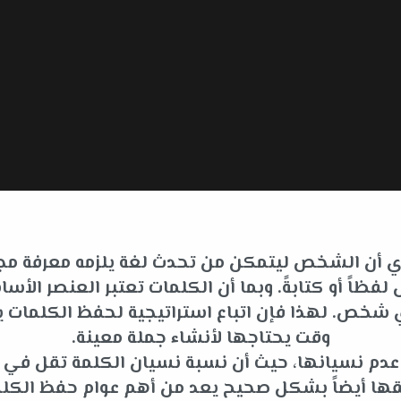
 أي أن الشخص ليتمكن من تحدث لغة يلزمه معرفة مجم
فظاً أو كتابةً. وبما أن الكلمات تعتبر العنصر ا
لأي شخص. لهذا فإن اتباع استراتيجية لحفظ الكلما
وقت يحتاجها لأنشاء جملة معينة.
ى عدم نسيانها، حيث أن نسبة نسيان الكلمة تقل في
قها أيضاً بشكل صحيح يعد من أهم عوام حفظ الكلم