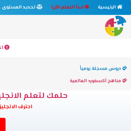
الرئيسية
ابدأ التعلم الأن!
تحديد المستوى
اك
دروس مسجلة يومياً
مناهج أكسفورد العالمية
حلمك لتعلم الانجليز
احترف الانجليزية وانت في بيتك 6 مس