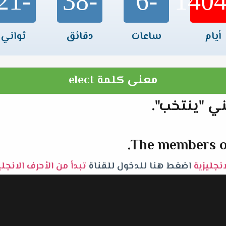
-21
-38
-6
أيام
ساعات
دقائق
ثواني
معنى كلمة elect
The members of 
انجليزية
اضغط هنا للدخول للقناة
تبدأ من الأحرف الانجل