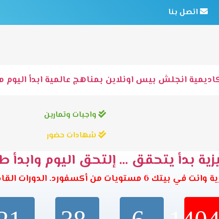
اتصل بنا
اديمية انجلش بيس اونلاين بمناهج عالمية ابدأ اليوم مع
واجبات وتمارين
شهادات حضور
ية بدأ يتحقق ... إلتحق اليوم وابدأ ط
تويات من أكسفورد. الدورات القادمة تبدأ خلال: