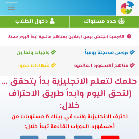
Toggle
gation
حدد مستواك
دخول الطلاب
اكاديمية انجلش بيس اونلاين بمناهج عالمية ابدأ اليوم معنا.
دروس مسجلة يومياً
واجبات وتمارين
مناهج أكسفورد العالمية
شهادات حضور
حلمك لتعلم الانجليزية بدأ يتحقق ...
إلتحق اليوم وابدأ طريق الاحتراف
خلال:
احترف الانجليزية وانت في بيتك 6 مستويات من
أكسفورد. الدورات القادمة تبدأ خلال: