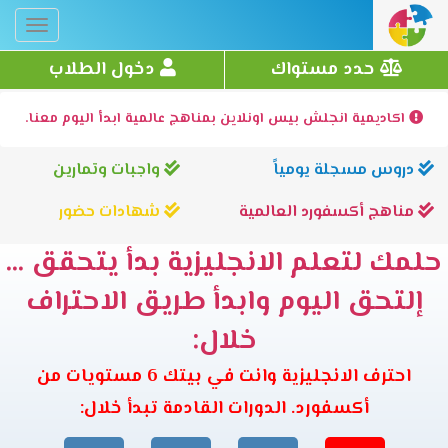
Toggle
gation
حدد مستواك
دخول الطلاب
اكاديمية انجلش بيس اونلاين بمناهج عالمية ابدأ اليوم معنا.
دروس مسجلة يومياً
واجبات وتمارين
مناهج أكسفورد العالمية
شهادات حضور
حلمك لتعلم الانجليزية بدأ يتحقق ...
إلتحق اليوم وابدأ طريق الاحتراف
خلال:
احترف الانجليزية وانت في بيتك 6 مستويات من
أكسفورد. الدورات القادمة تبدأ خلال: