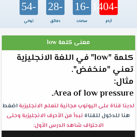
-54
-28
-16
-1404
أيام
ساعات
دقائق
ثواني
معنى كلمة low
كلمة "low" في اللغة الانجليزية
تعني "منخفض".
مثال:
Area of low pressure.
لدينا قناة على اليوتوب مجانية لتعلم الانجليزية
اضغط
هنا للدخول للقناة
تبدأ من الأحرف الانجليزية وحتى
الاحتراف شاهد الدرس الأول: